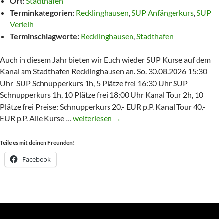
Ort:
Stadthafen
Terminkategorien:
Recklinghausen
,
SUP Anfängerkurs
,
SUP
Verleih
Terminschlagworte:
Recklinghausen
,
Stadthafen
Auch in diesem Jahr bieten wir Euch wieder SUP Kurse auf dem
Kanal am Stadthafen Recklinghausen an. So. 30.08.2026 15:30
Uhr SUP Schnupperkurs 1h, 5 Plätze frei 16:30 Uhr SUP
Schnupperkurs 1h, 10 Plätze frei 18:00 Uhr Kanal Tour 2h, 10
Plätze frei Preise: Schnupperkurs 20,- EUR p.P. Kanal Tour 40,-
SUP
EUR p.P. Alle Kurse …
weiterlesen
→
Kurse
Stadthafen
Teile es mit deinen Freunden!
Recklinghausen
Facebook