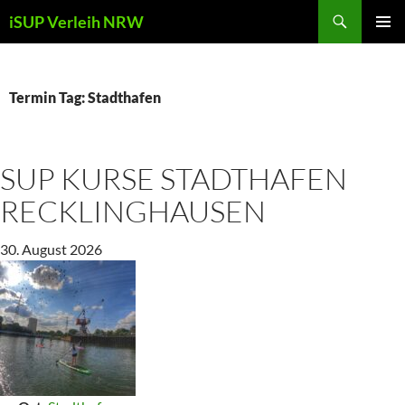
Zum
Suchen
iSUP Verleih NRW
Inhalt
PRIMÄR
springen
MENÜ
Termin Tag:
Stadthafen
SUP KURSE STADTHAFEN
RECKLINGHAUSEN
30. August 2026