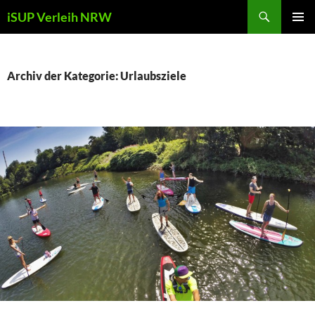
Zum
Suchen
iSUP Verleih NRW
Inhalt
PRIMÄR
springen
MENÜ
Archiv der Kategorie: Urlaubsziele