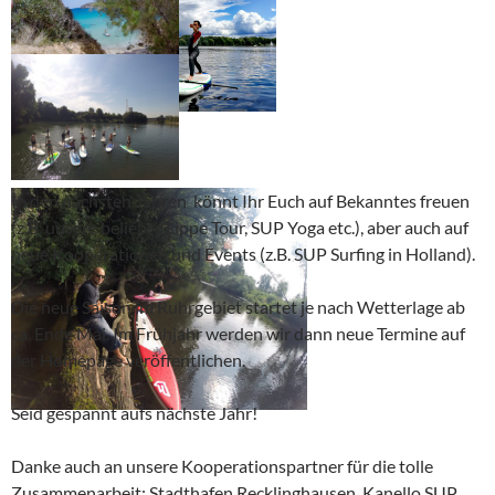
In den nächsten Jahren könnt Ihr Euch auf Bekanntes freuen
(z.B. unsere beliebte Lippe Tour, SUP Yoga etc.), aber auch auf
neue Kooperationen und Events (z.B. SUP Surfing in Holland).
Die neue Saison im Ruhrgebiet startet je nach Wetterlage ab
ca. Ende Mai. Im Frühjahr werden wir dann neue Termine auf
der Homepage veröffentlichen.
Seid gespannt aufs nächste Jahr!
Danke auch an unsere Kooperationspartner für die tolle
Zusammenarbeit: Stadthafen Recklinghausen, Kanello SUP