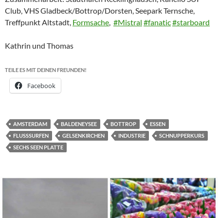
Club, VHS Gladbeck/Bottrop/Dorsten, Seepark Ternsche,
Treffpunkt Altstadt,
Formsache
,
#
Mistral
#
fanatic
#
starboard
Kathrin und Thomas
TEILE ES MIT DEINEN FREUNDEN!
Facebook
AMSTERDAM
BALDENEYSEE
BOTTROP
ESSEN
FLUSSSURFEN
GELSENKIRCHEN
INDUSTRIE
SCHNUPPERKURS
SECHS SEEN PLATTE