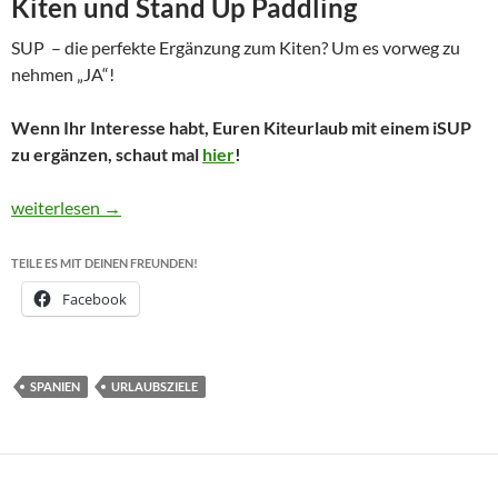
Kiten und Stand Up Paddling
SUP – die perfekte Ergänzung zum Kiten? Um es vorweg zu
nehmen „JA“!
Wenn Ihr Interesse habt, Euren Kiteurlaub mit einem iSUP
zu ergänzen, schaut mal
hier
!
SUP – perfekte Ergänzung zum Kiten!
weiterlesen
→
TEILE ES MIT DEINEN FREUNDEN!
Facebook
SPANIEN
URLAUBSZIELE