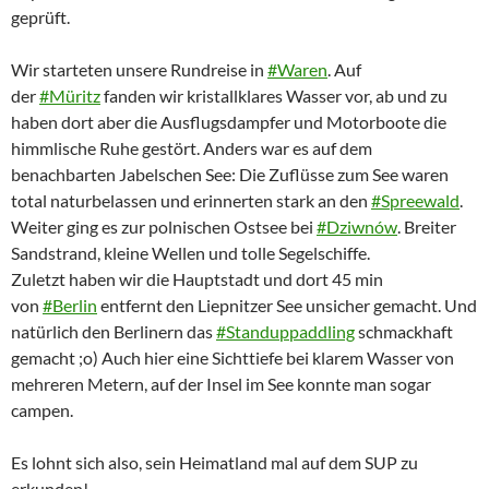
geprüft.
Wir starteten unsere Rundreise in
‪#‎
Waren‬
. Auf
der
‪#‎
Müritz‬
fanden wir kristallklares Wasser vor, ab und zu
haben dort aber die Ausflugsdampfer und Motorboote die
himmlische Ruhe gestört. Anders war es auf dem
benachbarten Jabelschen See: Die Zuflüsse zum See waren
total naturbelassen und erinnerte
n stark an den
‪#‎
Spreewald‬
.
Weiter ging es zur polnischen Ostsee bei
‪#‎
Dziwnów‬
. Breiter
Sandstrand, kleine Wellen und tolle Segelschiffe.
Zuletzt haben wir die Hauptstadt und dort 45 min
von
‪#‎
Berlin‬
entfernt den Liepnitzer See unsicher gemacht. Und
natürlich den Berlinern das
‪#‎
Standuppaddling‬
schmackhaft
gemacht ;o) Auch hier eine Sichttiefe bei klarem Wasser von
mehreren Metern, auf der Insel im See konnte man sogar
campen.
Es lohnt sich also, sein Heimatland mal auf dem SUP zu
erkunden!