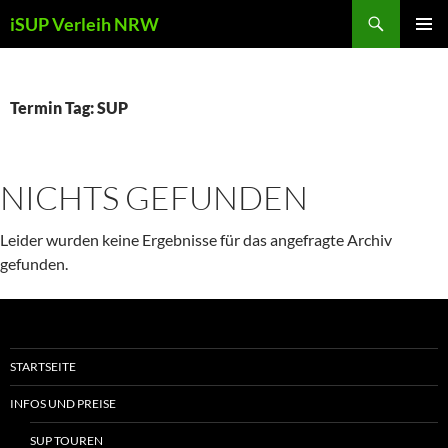
Zum
Suchen
iSUP Verleih NRW
Inhalt
PRIMÄR
springen
MENÜ
Termin Tag:
SUP
NICHTS GEFUNDEN
Leider wurden keine Ergebnisse für das angefragte Archiv
gefunden.
STARTSEITE
INFOS UND PREISE
SUP TOUREN