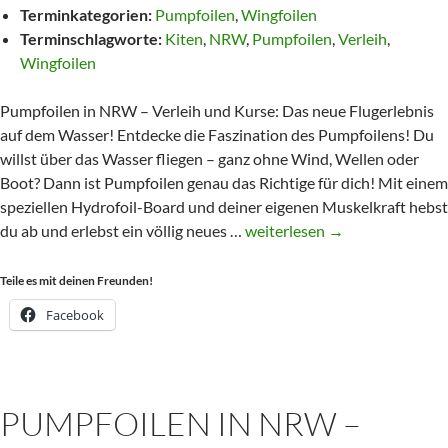
Terminkategorien:
Pumpfoilen
,
Wingfoilen
Terminschlagworte:
Kiten
,
NRW
,
Pumpfoilen
,
Verleih
,
Wingfoilen
Pumpfoilen in NRW – Verleih und Kurse: Das neue Flugerlebnis
auf dem Wasser! Entdecke die Faszination des Pumpfoilens! Du
willst über das Wasser fliegen – ganz ohne Wind, Wellen oder
Boot? Dann ist Pumpfoilen genau das Richtige für dich! Mit einem
speziellen Hydrofoil-Board und deiner eigenen Muskelkraft hebst
Pumpfoilen
du ab und erlebst ein völlig neues …
weiterlesen
→
in
NRW
Teile es mit deinen Freunden!
–
Facebook
Verleih
und
Kurse
PUMPFOILEN IN NRW –