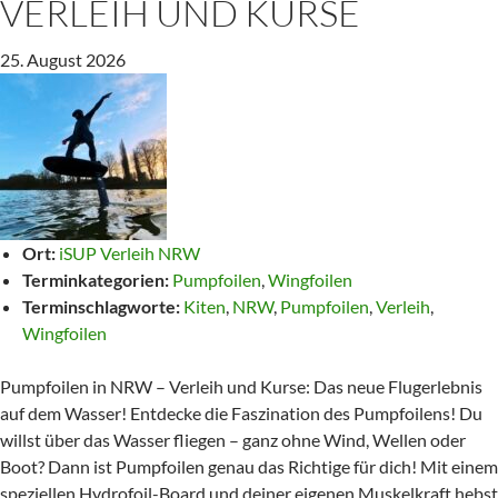
VERLEIH UND KURSE
25. August 2026
Ort:
iSUP Verleih NRW
Terminkategorien:
Pumpfoilen
,
Wingfoilen
Terminschlagworte:
Kiten
,
NRW
,
Pumpfoilen
,
Verleih
,
Wingfoilen
Pumpfoilen in NRW – Verleih und Kurse: Das neue Flugerlebnis
auf dem Wasser! Entdecke die Faszination des Pumpfoilens! Du
willst über das Wasser fliegen – ganz ohne Wind, Wellen oder
Boot? Dann ist Pumpfoilen genau das Richtige für dich! Mit einem
speziellen Hydrofoil-Board und deiner eigenen Muskelkraft hebst