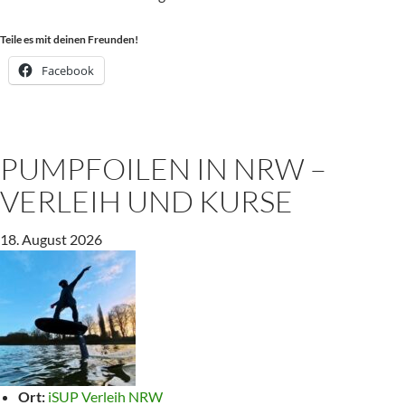
in
NRW
Teile es mit deinen Freunden!
–
Facebook
Verleih
und
Kurse
PUMPFOILEN IN NRW –
VERLEIH UND KURSE
18. August 2026
Ort:
iSUP Verleih NRW