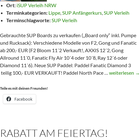
Ort:
iSUP Verleih NRW
Terminkategorien:
Lippe
,
SUP Anfängerkurs
,
SUP Verleih
Terminschlagworte:
SUP Verleih
Gebrauchte SUP Boards zu verkaufen („Board only“ inkl. Pumpe
und Rucksack): Verschiedene Modelle von F2, Gong und Fanatic
ab 200,- EUR (F2 Bloom 11´2 Verkauft!, AXXIS 12´2, Gong
Allround 11´0, Fanatic Fly Air 10´4 oder 10´8, Ray 12´6 oder
Diamond 11´6). Neue SUP Paddel: Paddel Fanatic Diamond 3
Gebrauchte
teilig 100,- EUR VERKAUFT! Paddel North Pace …
weiterlesen
→
SUP
Boards
Teile es mit deinen Freunden!
zu
Facebook
verkaufen
RABATT AM FEIERTAG!