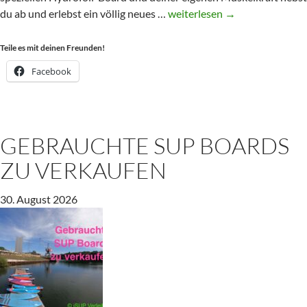
Pumpfoilen
du ab und erlebst ein völlig neues …
weiterlesen
→
in
NRW
Teile es mit deinen Freunden!
–
Facebook
Verleih
und
Kurse
GEBRAUCHTE SUP BOARDS
ZU VERKAUFEN
30. August 2026