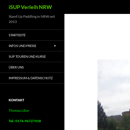
Suchen
iSUP Verleih NRW
Zum
Stand Up Paddling in NRW seit
2013
Inhalt
springen
STARTSEITE
INFOS UND PREISE
SUP TOUREN UND KURSE
ÜBER UNS
IMPRESSUM & DATENSCHUTZ
KONTAKT
Thomas Libor
Tel.: 0176-96727418