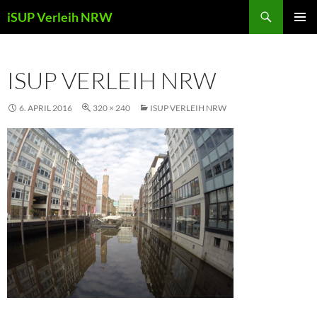
Zum
Suchen
iSUP Verleih NRW
Inhalt
PRIMÄR
springen
MENÜ
ISUP VERLEIH NRW
6. APRIL 2016
320 × 240
ISUP VERLEIH NRW