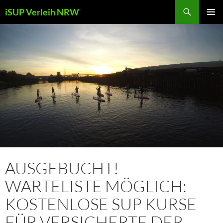
Zum
Suchen
iSUP Verleih NRW
Inhalt
PRIMÄR
springen
MENÜ
AUSGEBUCHT!
WARTELISTE MÖGLICH:
KOSTENLOSE SUP KURSE
FÜR VERSICHERTE DER