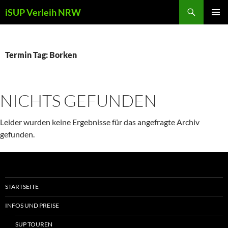
Zum
Suchen
iSUP Verleih NRW
Inhalt
PRIMÄR
springen
MENÜ
Termin Tag:
Borken
NICHTS GEFUNDEN
Leider wurden keine Ergebnisse für das angefragte Archiv
gefunden.
STARTSEITE
INFOS UND PREISE
SUP TOUREN