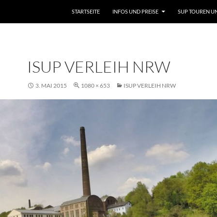
STARTSEITE
INFOS UND PREISE
SUP TOUREN U
ISUP VERLEIH NRW
3. MAI 2015
1080 × 653
ISUP VERLEIH NRW