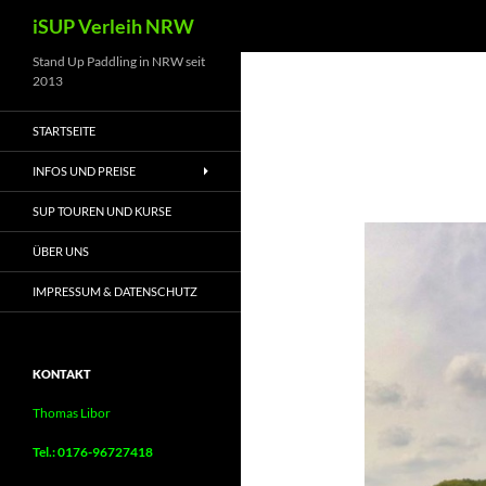
Suchen
iSUP Verleih NRW
Zum
Stand Up Paddling in NRW seit
2013
Inhalt
springen
STARTSEITE
INFOS UND PREISE
SUP TOUREN UND KURSE
ÜBER UNS
IMPRESSUM & DATENSCHUTZ
KONTAKT
Thomas Libor
Tel.: 0176-96727418