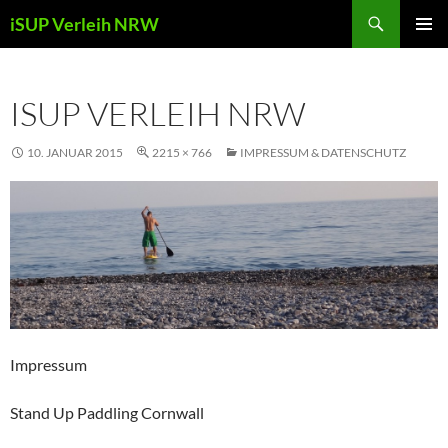
Zum
Suchen
iSUP Verleih NRW
Inhalt
PRIMÄR
springen
MENÜ
ISUP VERLEIH NRW
10. JANUAR 2015
2215 × 766
IMPRESSUM & DATENSCHUTZ
Impressum
Stand Up Paddling Cornwall