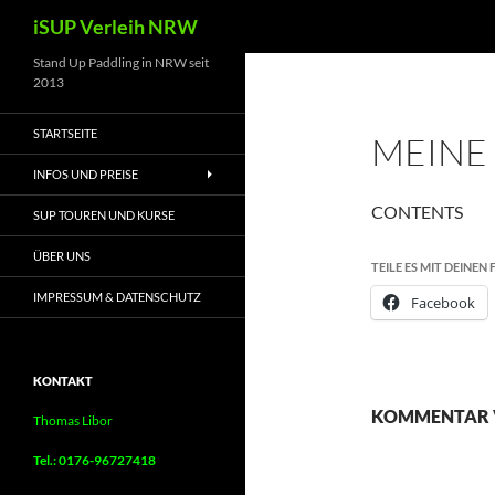
Suchen
iSUP Verleih NRW
Zum
Stand Up Paddling in NRW seit
2013
Inhalt
springen
STARTSEITE
MEINE
INFOS UND PREISE
CONTENTS
SUP TOUREN UND KURSE
ÜBER UNS
TEILE ES MIT DEINEN
IMPRESSUM & DATENSCHUTZ
Facebook
KONTAKT
KOMMENTAR 
Thomas Libor
Tel.: 0176-96727418