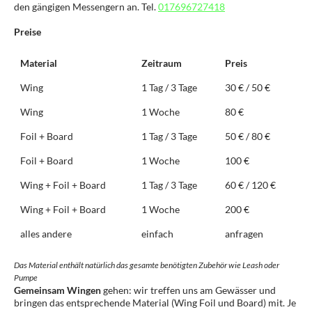
den gängigen Messengern an. Tel.
017696727418
Preise
Material
Zeitraum
Preis
Wing
1 Tag / 3 Tage
30 € / 50 €
Wing
1 Woche
80 €
Foil + Board
1 Tag / 3 Tage
50 € / 80 €
Foil + Board
1 Woche
100 €
Wing + Foil + Board
1 Tag / 3 Tage
60 € / 120 €
Wing + Foil + Board
1 Woche
200 €
alles andere
einfach
anfragen
Das Material enthält natürlich das gesamte benötigten Zubehör wie Leash oder
Pumpe
Gemeinsam Wingen
gehen: wir treffen uns am Gewässer und
bringen das entsprechende Material (Wing Foil und Board) mit. Je