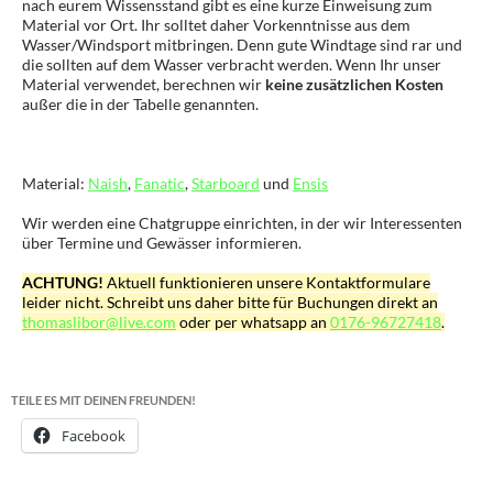
nach eurem Wissensstand gibt es eine kurze Einweisung zum
Material vor Ort. Ihr solltet daher Vorkenntnisse aus dem
Wasser/Windsport mitbringen. Denn gute Windtage sind rar und
die sollten auf dem Wasser verbracht werden. Wenn Ihr unser
Material verwendet, berechnen wir
keine zusätzlichen Kosten
außer die in der Tabelle genannten.
Material:
Naish
,
Fanatic
,
Starboard
und
Ensis
Wir werden eine Chatgruppe einrichten, in der wir Interessenten
über Termine und Gewässer informieren.
ACHTUNG!
Aktuell funktionieren unsere Kontaktformulare
leider nicht. Schreibt uns daher bitte für Buchungen direkt an
thomaslibor@live.com
oder per whatsapp an
0176-96727418
.
TEILE ES MIT DEINEN FREUNDEN!
Facebook