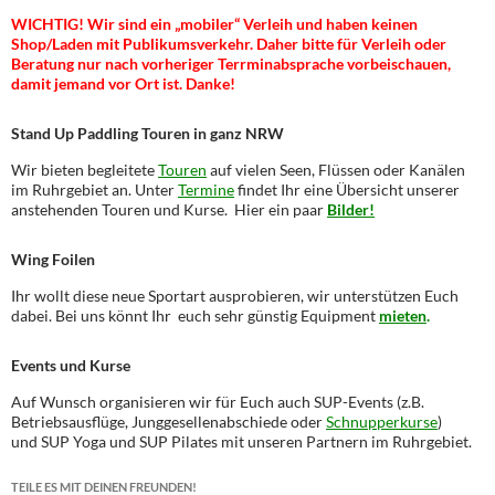
WICHTIG! Wir sind ein „mobiler“ Verleih und haben keinen
Shop/Laden mit Publikumsverkehr. Daher bitte für Verleih oder
Beratung nur nach vorheriger Terrminabsprache vorbeischauen,
damit jemand vor Ort ist. Danke!
Stand Up Paddling Touren in ganz NRW
Wir bieten begleitete
Touren
auf vielen Seen, Flüssen oder Kanälen
im Ruhrgebiet an. Unter
Termine
findet Ihr eine Übersicht unserer
anstehenden Touren und Kurse. Hier ein paar
Bilder!
Wing Foilen
Ihr wollt diese neue Sportart ausprobieren, wir unterstützen Euch
dabei. Bei uns könnt Ihr euch sehr günstig Equipment
mieten
.
Events und Kurse
Auf Wunsch organisieren wir für Euch auch SUP-Events (z.B.
Betriebsausflüge, Junggesellenabschiede oder
Schnupperkurse
)
und SUP Yoga und SUP Pilates mit unseren Partnern im Ruhrgebiet.
TEILE ES MIT DEINEN FREUNDEN!