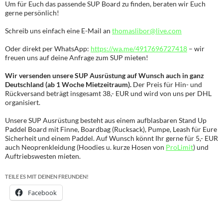
Um für Euch das passende SUP Board zu finden, beraten wir Euch
gerne persönlich!
Schreib uns einfach eine E-Mail an
thomaslibor@live.com
Oder direkt per WhatsApp:
https://wa.me/4917696727418
– wir
freuen uns auf deine Anfrage zum SUP mieten!
Wir versenden unsere SUP Ausrüstung auf Wunsch auch in ganz
Deutschland (ab 1 Woche Mietzeitraum).
Der Preis für Hin- und
Rückversand beträgt insgesamt 38,- EUR und wird von uns per DHL
organisiert.
Unsere SUP Ausrüstung besteht aus einem aufblasbaren Stand Up
Paddel Board mit Finne, Boardbag (Rucksack), Pumpe, Leash für Eure
Sicherheit und einem Paddel. Auf Wunsch könnt Ihr gerne für 5,- EUR
auch Neoprenkleidung (Hoodies u. kurze Hosen von
ProLimit
) und
Auftriebswesten mieten.
TEILE ES MIT DEINEN FREUNDEN!
Facebook