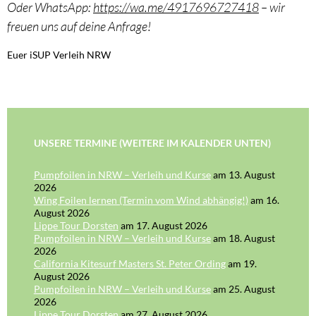
Oder WhatsApp:
https://wa.me/4917696727418
– wir
freuen uns auf deine Anfrage!
Euer iSUP Verleih NRW
UNSERE TERMINE (WEITERE IM KALENDER UNTEN)
Pumpfoilen in NRW – Verleih und Kurse
am 13. August
2026
Wing Foilen lernen (Termin vom Wind abhängig!)
am 16.
August 2026
Lippe Tour Dorsten
am 17. August 2026
Pumpfoilen in NRW – Verleih und Kurse
am 18. August
2026
California Kitesurf Masters St. Peter Ording
am 19.
August 2026
Pumpfoilen in NRW – Verleih und Kurse
am 25. August
2026
Lippe Tour Dorsten
am 27. August 2026