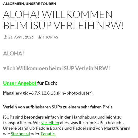
ALLGEMEIN
,
UNSERE TOUREN
ALOHA! WILLKOMMEN
BEIM ISUP VERLEIH NRW!
21. APRIL 2026
THOMAS
ALOHA!
♥lich Willkommen beim iSUP Verleih NRW!
Unser Angebot
für Euch:
[flagallery gid=6,7,9,12,8,13 skin=photocluster]
Verleih von aufblasbaren SUPs
zu einem sehr fairen Preis.
iSUPs sind besonders einfach in der Handhabung und leicht zu
transportieren. Wir
verleihen
alles, was Ihr zum SUPen braucht.
Unsere Stand Up Paddle Boards und Paddel sind von Marktführern
wie
Starboard
oder
Fanatic
.