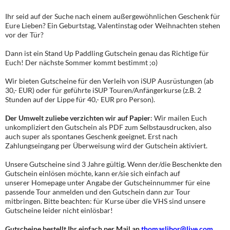
Ihr seid auf der Suche nach einem außergewöhnlichen Geschenk für
Eure Lieben? Ein Geburtstag, Valentinstag oder Weihnachten stehen
vor der Tür?
Dann ist ein Stand Up Paddling Gutschein genau das Richtige für
Euch! Der nächste Sommer kommt bestimmt ;o)
Wir bieten Gutscheine für den Verleih von iSUP Ausrüstungen (ab
30,- EUR) oder für geführte iSUP Touren/Anfängerkurse (z.B. 2
Stunden auf der Lippe für 40,- EUR pro Person).
Der Umwelt zuliebe verzichten wir auf Papier
: Wir mailen Euch
unkompliziert den Gutschein als PDF zum Selbstausdrucken, also
auch super als spontanes Geschenk geeignet. Erst nach
Zahlungseingang per Überweisung wird der Gutschein aktiviert.
Unsere Gutscheine sind 3 Jahre gültig. Wenn der/die Beschenkte den
Gutschein einlösen möchte, kann er/sie sich einfach auf
unserer Homepage unter Angabe der Gutscheinnummer für eine
passende Tour anmelden und den Gutschein dann zur Tour
mitbringen. Bitte beachten: für Kurse über die VHS sind unsere
Gutscheine leider nicht einlösbar!
Gutscheine bestellt Ihr einfach per Mail an
thomaslibor@live.com