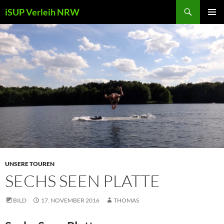
Zum
Suchen
iSUP Verleih NRW
Inhalt
PRIMÄR
springen
MENÜ
UNSERE TOUREN
SECHS SEEN PLATTE
BILD
17. NOVEMBER 2016
THOMAS