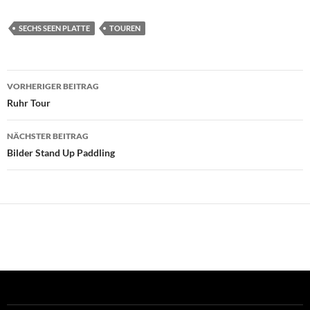
SECHS SEEN PLATTE
TOUREN
Beitragsnavigation
VORHERIGER BEITRAG
Ruhr Tour
NÄCHSTER BEITRAG
Bilder Stand Up Paddling