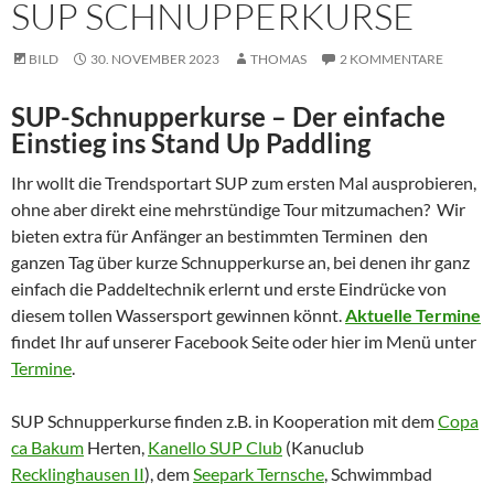
SUP SCHNUPPERKURSE
BILD
30. NOVEMBER 2023
THOMAS
2 KOMMENTARE
SUP-Schnupperkurse – Der einfache
Einstieg ins Stand Up Paddling
Ihr wollt die Trendsportart SUP zum ersten Mal ausprobieren,
ohne aber direkt eine mehrstündige Tour mitzumachen? Wir
bieten extra für Anfänger an bestimmten Terminen den
ganzen Tag über kurze Schnupperkurse an, bei denen ihr ganz
einfach die Paddeltechnik erlernt und erste Eindrücke von
diesem tollen Wassersport gewinnen könnt.
Aktuelle Termine
findet Ihr auf unserer Facebook Seite oder hier im Menü unter
Termine
.
SUP Schnupperkurse finden z.B. in Kooperation mit dem
Copa
ca Bakum
Herten,
Kanello SUP Club
(Kanuclub
Recklinghausen II
), dem
Seepark Ternsche
, Schwimmbad