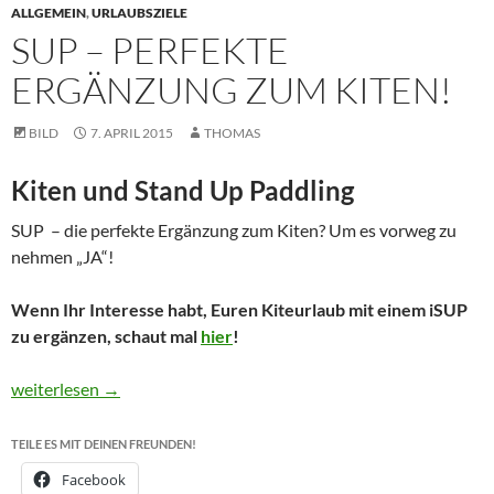
ALLGEMEIN
,
URLAUBSZIELE
SUP – PERFEKTE
ERGÄNZUNG ZUM KITEN!
BILD
7. APRIL 2015
THOMAS
Kiten und Stand Up Paddling
SUP – die perfekte Ergänzung zum Kiten? Um es vorweg zu
nehmen „JA“!
Wenn Ihr Interesse habt, Euren Kiteurlaub mit einem iSUP
zu ergänzen, schaut mal
hier
!
SUP – perfekte Ergänzung zum Kiten!
weiterlesen
→
TEILE ES MIT DEINEN FREUNDEN!
Facebook